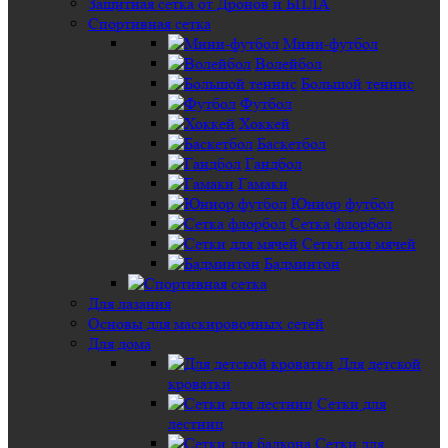
Защитная сетка от Дронов и БПЛА
Спортивная сетка
Мини-футбол
Волейбол
Большой теннис
Футбол
Хоккей
Баскетбол
Гандбол
Гамаки
Юниор футбол
Сетка флорбол
Сетки для мячей
Бадминтон
Для лазания
Основы для маскировочных сетей
Для дома
Для детской
кроватки
Сетки для
лестниц
Сетки для