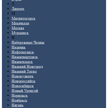
Л
Липецк
М
Магнитогорск
Махачкала
Москва
Мурманск
Н
Набережные Челны
Нальчик
Нефтеюганск
Нижневартовск
Нижнекамск
Нижний Новгород
Нижний Тагил
Новокузнецк
Новороссийск
Новосибирск
Новый Уренгой
Норильск
Ноябрьск
Нягань