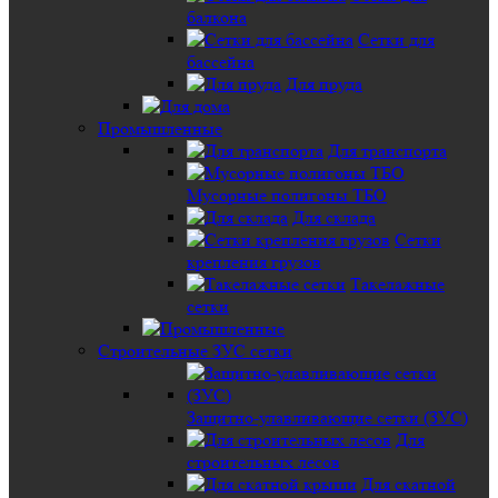
балкона
Сетки для
бассейна
Для пруда
Промышленные
Для транспорта
Мусорные полигоны ТБО
Для склада
Сетки
крепления грузов
Такелажные
сетки
Строительные ЗУС сетки
Защитно-улавливающие сетки (ЗУС)
Для
строительных лесов
Для скатной