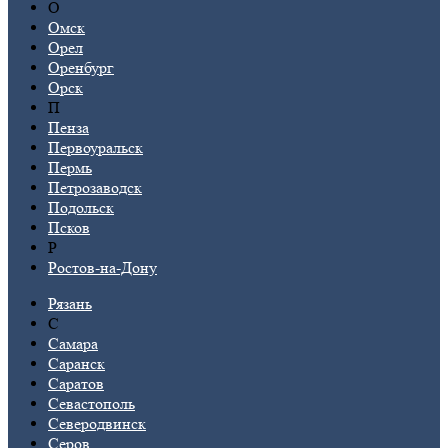
О
Омск
Орел
Оренбург
Орск
П
Пенза
Первоуральск
Пермь
Петрозаводск
Подольск
Псков
Р
Ростов-на-Дону
Рязань
С
Самара
Саранск
Саратов
Севастополь
Северодвинск
Серов