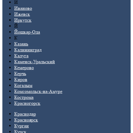
И
Иваново
Ижевск
Иркутск
Й
Йошкар-Ола
К
Казань
Калининград
Калуга
Каменск-Уральский
Кемерово
Керчь
Киров
Когалым
Комсомольск-на-Амуре
Кострома
Красногорск
Краснодар
Красноярск
Курган
Курск