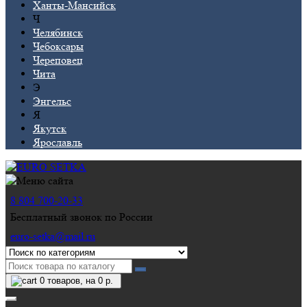
Ханты-Мансийск
Ч
Челябинск
Чебоксары
Череповец
Чита
Э
Энгельс
Я
Якутск
Ярославль
8 804 700-20-33
Бесплатный звонок по России
euro-setka@mail.ru
0
товаров, на 0 р.