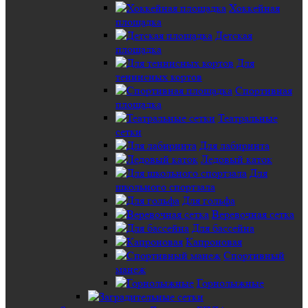
Хоккейная
площадка
Детская
площадка
Для
теннисных кортов
Спортивная
площадка
Театральные
сетки
Для лабиринта
Ледовый каток
Для
школьного спортзала
Для гольфа
Веревочная сетка
Для бассейна
Капроновая
Спортивный
манеж
Горнолыжные