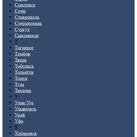
Смоленск
Сочи
Ставрополь
Стерлитамак
Сургут
Сыктывкар
Т
Таганрог
Тамбов
Тверь
Тобольск
Тольятти
Томск
Тула
Тюмень
У
Улан-Удэ
Ульяновск
Урай
Уфа
Х
Хабаровск