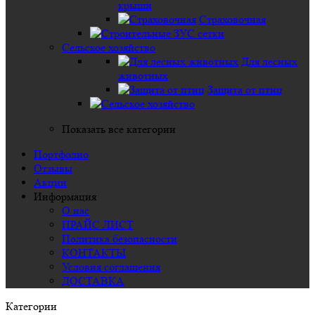
крыши
Страховочная
Сельское хозяйство
Для лесных
животных
Защита от птиц
Показать все категории
Портфолио
Отзывы
Акции
Информация
О нас
ПРАЙС ЛИСТ
Политика безопасности
КОНТАКТЫ
Условия соглашения
ДОСТАВКА
Категории