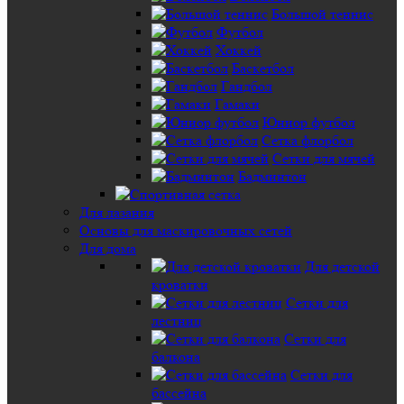
Большой теннис
Футбол
Хоккей
Баскетбол
Гандбол
Гамаки
Юниор футбол
Сетка флорбол
Сетки для мячей
Бадминтон
Для лазания
Основы для маскировочных сетей
Для дома
Для детской
кроватки
Сетки для
лестниц
Сетки для
балкона
Сетки для
бассейна