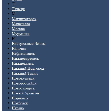
Л
Липецк
М
Магнитогорск
Махачкала
Москва
Мурманск
Н
Набережные Челны
Нальчик
Нефтеюганск
Нижневартовск
Нижнекамск
Нижний Новгород
Нижний Тагил
Новокузнецк
Новороссийск
Новосибирск
Новый Уренгой
Норильск
Ноябрьск
Нягань