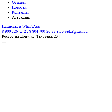
Отзывы
Новости
Контакты
Астрахань
Написать в What’sApp
8 900 126-11-21
8 804 700-20-33
euro-setka@mail.ru
Ростов-на-Дону, ул. Текучева, 234