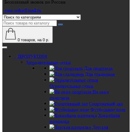
Бесплатный звонок по России
euro-setka@mail.ru
0
товаров, на 0 р.
ПРОДУКЦИЯ
Заградительные сетки
Для спортзала
Для стадионов
Оградительные сетки
На окна
спортзала
Спортивный зал
Футбольное поле
Хоккейная
площадка
Детская