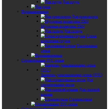
Для пруда
Промышленные
Для транспорта
Мусорные полигоны ТБО
Для склада
Сетки
крепления грузов
Такелажные
сетки
Строительные ЗУС сетки
Защитно-улавливающие сетки (ЗУС)
Для
строительных лесов
Для скатной
крыши
Страховочная
Сельское хозяйство