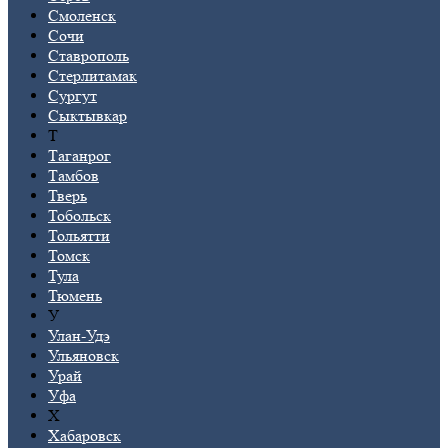
Смоленск
Сочи
Ставрополь
Стерлитамак
Сургут
Сыктывкар
Т
Таганрог
Тамбов
Тверь
Тобольск
Тольятти
Томск
Тула
Тюмень
У
Улан-Удэ
Ульяновск
Урай
Уфа
Х
Хабаровск