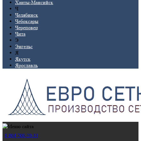
Ханты-Мансийск
Ч
Челябинск
Чебоксары
Череповец
Чита
Э
Энгельс
Я
Якутск
Ярославль
8 804 700-20-33