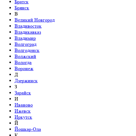
Братск
Брянск
В
Великий Новгород
Владивосток
Владикавказ
Владимир
Волгоград
Волгодонск
Волжский
Вологда
Воронеж
Д
Дзержинск
З
Зарайск
И
Иваново
Ижевск
Иркутск
Й
Йошкар-Ола
К