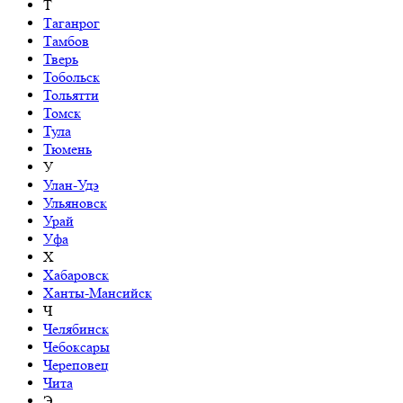
Т
Таганрог
Тамбов
Тверь
Тобольск
Тольятти
Томск
Тула
Тюмень
У
Улан-Удэ
Ульяновск
Урай
Уфа
Х
Хабаровск
Ханты-Мансийск
Ч
Челябинск
Чебоксары
Череповец
Чита
Э