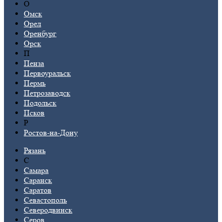
О
Омск
Орел
Оренбург
Орск
П
Пенза
Первоуральск
Пермь
Петрозаводск
Подольск
Псков
Р
Ростов-на-Дону
Рязань
С
Самара
Саранск
Саратов
Севастополь
Северодвинск
Серов