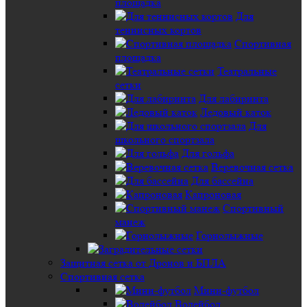
площадка
Для
теннисных кортов
Спортивная
площадка
Театральные
сетки
Для лабиринта
Ледовый каток
Для
школьного спортзала
Для гольфа
Веревочная сетка
Для бассейна
Капроновая
Спортивный
манеж
Горнолыжные
Защитная сетка от Дронов и БПЛА
Спортивная сетка
Мини-футбол
Волейбол