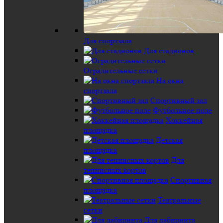
Для спортзала
Для стадионов
Оградительные сетки
На окна
спортзала
Спортивный зал
Футбольное поле
Хоккейная
площадка
Детская
площадка
Для
теннисных кортов
Спортивная
площадка
Театральные
сетки
Для лабиринта