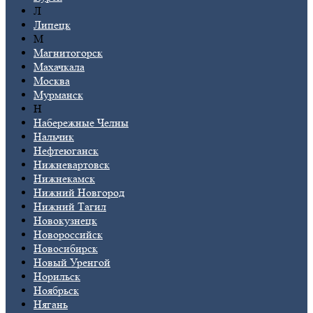
Л
Липецк
М
Магнитогорск
Махачкала
Москва
Мурманск
Н
Набережные Челны
Нальчик
Нефтеюганск
Нижневартовск
Нижнекамск
Нижний Новгород
Нижний Тагил
Новокузнецк
Новороссийск
Новосибирск
Новый Уренгой
Норильск
Ноябрьск
Нягань