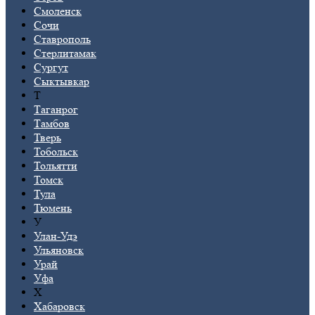
Смоленск
Сочи
Ставрополь
Стерлитамак
Сургут
Сыктывкар
Т
Таганрог
Тамбов
Тверь
Тобольск
Тольятти
Томск
Тула
Тюмень
У
Улан-Удэ
Ульяновск
Урай
Уфа
Х
Хабаровск