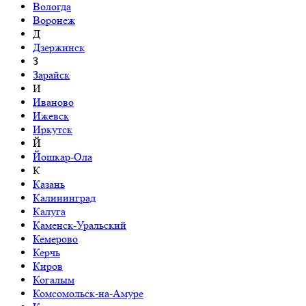
Вологда
Воронеж
Д
Дзержинск
З
Зарайск
И
Иваново
Ижевск
Иркутск
Й
Йошкар-Ола
К
Казань
Калининград
Калуга
Каменск-Уральский
Кемерово
Керчь
Киров
Когалым
Комсомольск-на-Амуре