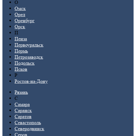
О
Омск
Орел
Оренбург
Орск
П
Пенза
Первоуральск
Пермь
Петрозаводск
Подольск
Псков
Р
Ростов-на-Дону
Рязань
С
Самара
Саранск
Саратов
Севастополь
Северодвинск
Серов