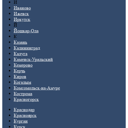
И
Иваново
Ижевск
Иркутск
Й
Йошкар-Ола
К
Казань
Калининград
Калуга
Каменск-Уральский
Кемерово
Керчь
Киров
Когалым
Комсомольск-на-Амуре
Кострома
Красногорск
Краснодар
Красноярск
Курган
Курск