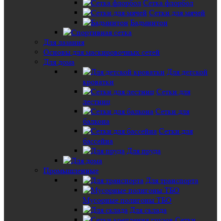
Сетка флорбол
Сетки для мячей
Бадминтон
Для лазания
Основы для маскировочных сетей
Для дома
Для детской
кроватки
Сетки для
лестниц
Сетки для
балкона
Сетки для
бассейна
Для пруда
Промышленные
Для транспорта
Мусорные полигоны ТБО
Для склада
Сетки