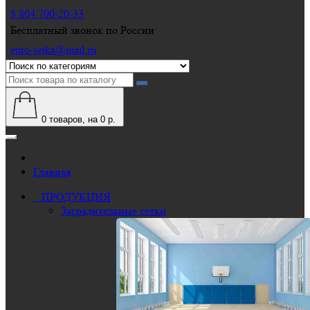
8 804 700-20-33
Бесплатный звонок по России
euro-setka@mail.ru
0
товаров, на 0 р.
Главная
ПРОДУКЦИЯ
Заградительные сетки