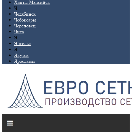
Ханты-Мансийск
Ч
Челябинск
Чебоксары
Череповец
Чита
Э
Энгельс
Я
Якутск
Ярославль