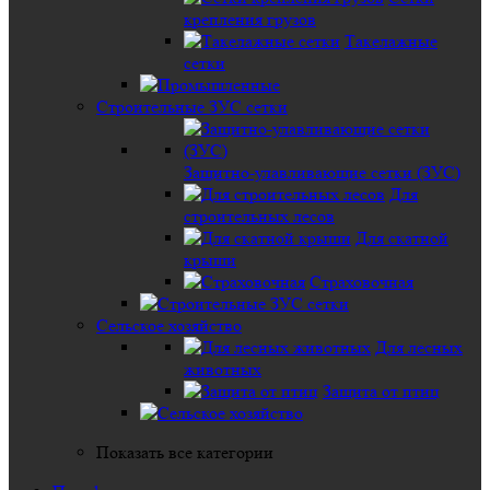
крепления грузов
Такелажные
сетки
Строительные ЗУС сетки
Защитно-улавливающие сетки (ЗУС)
Для
строительных лесов
Для скатной
крыши
Страховочная
Сельское хозяйство
Для лесных
животных
Защита от птиц
Показать все категории