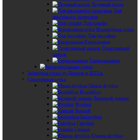
Ледовый каток
Для
школьного спортзала
Для гольфа
Веревочная сетка
Для бассейна
Капроновая
Спортивный
манеж
Горнолыжные
Защитная сетка от Дронов и БПЛА
Спортивная сетка
Мини-футбол
Волейбол
Большой теннис
Футбол
Хоккей
Баскетбол
Гандбол
Гамаки
Юниор футбол