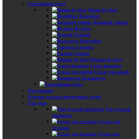
Спортивная сетка
Мини-футбол
Волейбол
Большой теннис
Футбол
Хоккей
Баскетбол
Гандбол
Гамаки
Юниор футбол
Сетка флорбол
Сетки для мячей
Бадминтон
Для лазания
Основы для маскировочных сетей
Для дома
Для детской
кроватки
Сетки для
лестниц
Сетки для