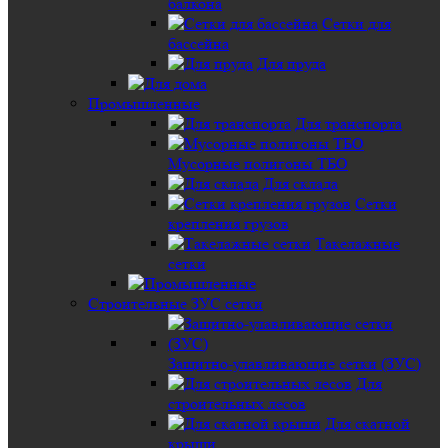
балкона
Сетки для
бассейна
Для пруда
Промышленные
Для транспорта
Мусорные полигоны ТБО
Для склада
Сетки
крепления грузов
Такелажные
сетки
Строительные ЗУС сетки
Защитно-улавливающие сетки (ЗУС)
Для
строительных лесов
Для скатной
крыши