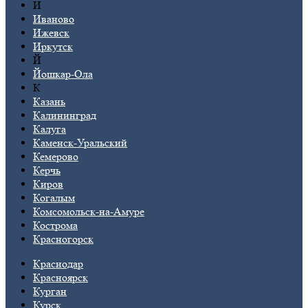
И
Иваново
Ижевск
Иркутск
Й
Йошкар-Ола
К
Казань
Калининград
Калуга
Каменск-Уральский
Кемерово
Керчь
Киров
Когалым
Комсомольск-на-Амуре
Кострома
Красногорск
Краснодар
Красноярск
Курган
Курск