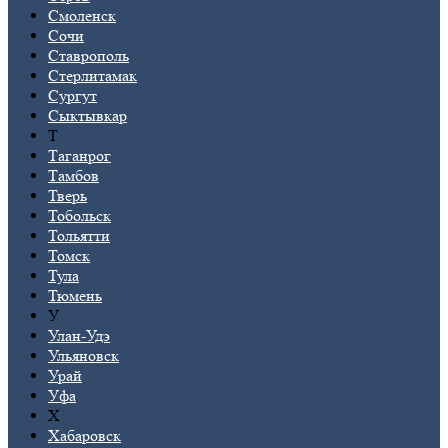
Смоленск
Сочи
Ставрополь
Стерлитамак
Сургут
Сыктывкар
Т
Таганрог
Тамбов
Тверь
Тобольск
Тольятти
Томск
Тула
Тюмень
У
Улан-Удэ
Ульяновск
Урай
Уфа
Х
Хабаровск