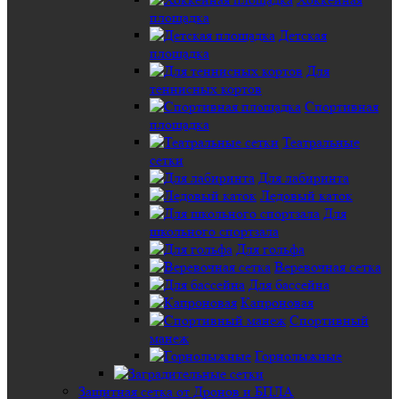
площадка
Детская
площадка
Для
теннисных кортов
Спортивная
площадка
Театральные
сетки
Для лабиринта
Ледовый каток
Для
школьного спортзала
Для гольфа
Веревочная сетка
Для бассейна
Капроновая
Спортивный
манеж
Горнолыжные
Защитная сетка от Дронов и БПЛА