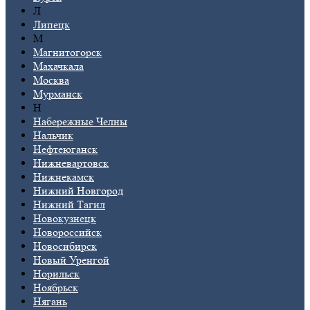
Л
Липецк
М
Магнитогорск
Махачкала
Москва
Мурманск
Н
Набережные Челны
Нальчик
Нефтеюганск
Нижневартовск
Нижнекамск
Нижний Новгород
Нижний Тагил
Новокузнецк
Новороссийск
Новосибирск
Новый Уренгой
Норильск
Ноябрьск
Нягань