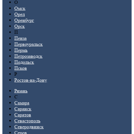
О
Омск
Орел
Оренбург
Орск
П
Пенза
Первоуральск
Пермь
Петрозаводск
Подольск
Псков
Р
Ростов-на-Дону
Рязань
С
Самара
Саранск
Саратов
Севастополь
Северодвинск
Серов