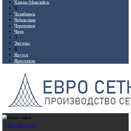
Ханты-Мансийск
Ч
Челябинск
Чебоксары
Череповец
Чита
Э
Энгельс
Я
Якутск
Ярославль
8 804 700-20-33