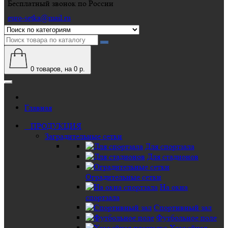
Бесплатный звонок по России
euro-setka@mail.ru
0
товаров, на 0 р.
Главная
ПРОДУКЦИЯ
Заградительные сетки
Для спортзала
Для стадионов
Оградительные сетки
На окна
спортзала
Спортивный зал
Футбольное поле
Хоккейная