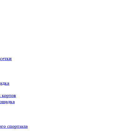
сетки
адка
 кортов
ощадка
го спортзала