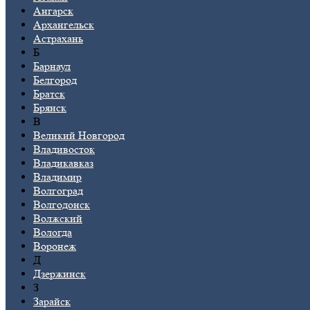
Ангарск
Архангельск
Астрахань
Б
Барнаул
Белгород
Братск
Брянск
В
Великий Новгород
Владивосток
Владикавказ
Владимир
Волгоград
Волгодонск
Волжский
Вологда
Воронеж
Д
Дзержинск
З
Зарайск