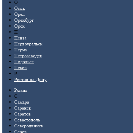
О
Омск
Орел
Оренбург
Орск
П
Пенза
Первоуральск
Пермь
Петрозаводск
Подольск
Псков
Р
Ростов-на-Дону
Рязань
С
Самара
Саранск
Саратов
Севастополь
Северодвинск
Серов