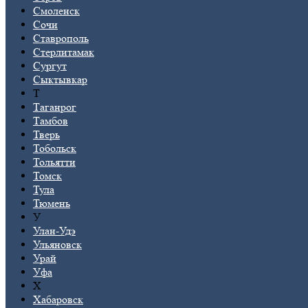
Смоленск
Сочи
Ставрополь
Стерлитамак
Сургут
Сыктывкар
Т
Таганрог
Тамбов
Тверь
Тобольск
Тольятти
Томск
Тула
Тюмень
У
Улан-Удэ
Ульяновск
Урай
Уфа
Х
Хабаровск