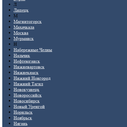
Л
Липецк
М
Магнитогорск
Махачкала
Москва
Мурманск
Н
Набережные Челны
Нальчик
Нефтеюганск
Нижневартовск
Нижнекамск
Нижний Новгород
Нижний Тагил
Новокузнецк
Новороссийск
Новосибирск
Новый Уренгой
Норильск
Ноябрьск
Нягань