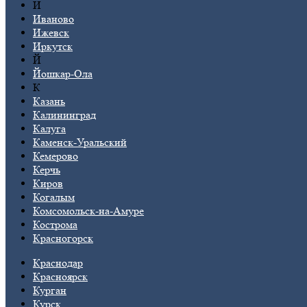
И
Иваново
Ижевск
Иркутск
Й
Йошкар-Ола
К
Казань
Калининград
Калуга
Каменск-Уральский
Кемерово
Керчь
Киров
Когалым
Комсомольск-на-Амуре
Кострома
Красногорск
Краснодар
Красноярск
Курган
Курск