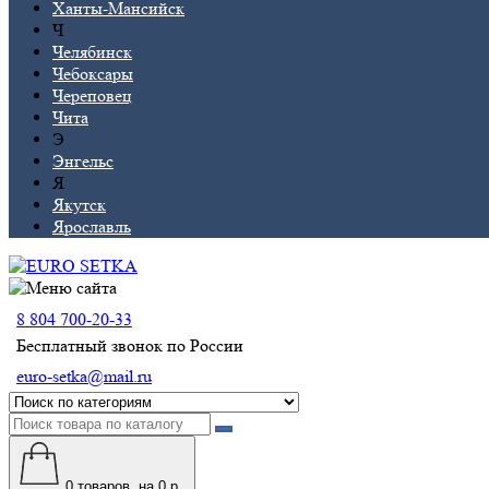
Ханты-Мансийск
Ч
Челябинск
Чебоксары
Череповец
Чита
Э
Энгельс
Я
Якутск
Ярославль
8 804 700-20-33
Бесплатный звонок по России
euro-setka@mail.ru
0
товаров, на 0 р.