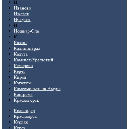
И
Иваново
Ижевск
Иркутск
Й
Йошкар-Ола
К
Казань
Калининград
Калуга
Каменск-Уральский
Кемерово
Керчь
Киров
Когалым
Комсомольск-на-Амуре
Кострома
Красногорск
Краснодар
Красноярск
Курган
Курск