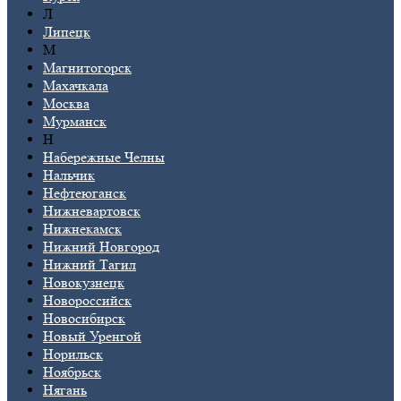
Л
Липецк
М
Магнитогорск
Махачкала
Москва
Мурманск
Н
Набережные Челны
Нальчик
Нефтеюганск
Нижневартовск
Нижнекамск
Нижний Новгород
Нижний Тагил
Новокузнецк
Новороссийск
Новосибирск
Новый Уренгой
Норильск
Ноябрьск
Нягань