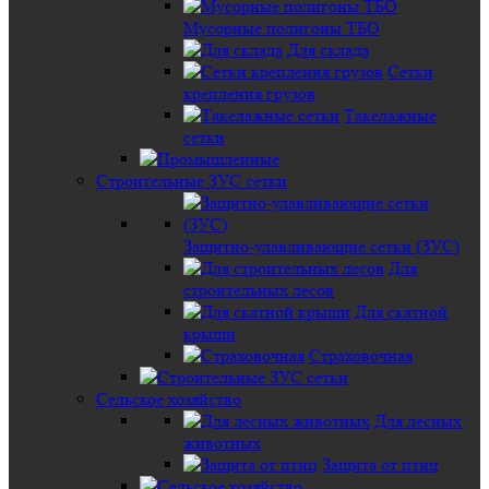
Мусорные полигоны ТБО
Для склада
Сетки
крепления грузов
Такелажные
сетки
Строительные ЗУС сетки
Защитно-улавливающие сетки (ЗУС)
Для
строительных лесов
Для скатной
крыши
Страховочная
Сельское хозяйство
Для лесных
животных
Защита от птиц