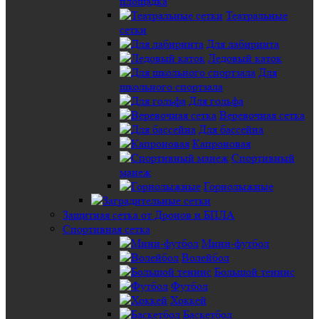
площадка
Театральные
сетки
Для лабиринта
Ледовый каток
Для
школьного спортзала
Для гольфа
Веревочная сетка
Для бассейна
Капроновая
Спортивный
манеж
Горнолыжные
Защитная сетка от Дронов и БПЛА
Спортивная сетка
Мини-футбол
Волейбол
Большой теннис
Футбол
Хоккей
Баскетбол