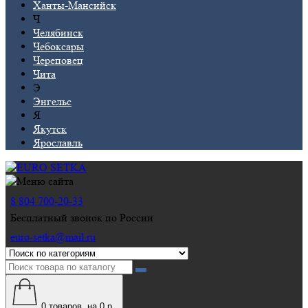
Ханты-Мансийск
Ч
Челябинск
Чебоксары
Череповец
Чита
Э
Энгельс
Я
Якутск
Ярославль
8 804 700-20-33
Бесплатный звонок по России
euro-setka@mail.ru
0
товаров, на 0 р.