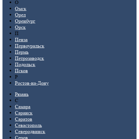
О
Омск
Орел
Оренбург
Орск
П
Пенза
Первоуральск
Пермь
Петрозаводск
Подольск
Псков
Р
Ростов-на-Дону
Рязань
С
Самара
Саранск
Саратов
Севастополь
Северодвинск
Серов