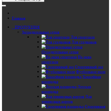
Главная
ПРОДУКЦИЯ
Заградительные сетки
Для спортзала
Для стадионов
Оградительные сетки
На окна
спортзала
Спортивный зал
Футбольное поле
Хоккейная
площадка
Детская
площадка
Для
теннисных кортов
Спортивная