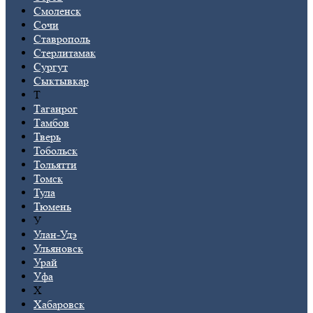
Смоленск
Сочи
Ставрополь
Стерлитамак
Сургут
Сыктывкар
Т
Таганрог
Тамбов
Тверь
Тобольск
Тольятти
Томск
Тула
Тюмень
У
Улан-Удэ
Ульяновск
Урай
Уфа
Х
Хабаровск