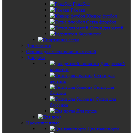
Гандбол
Гамаки
Юниор футбол
Сетка флорбол
Сетки для мячей
Бадминтон
Для лазания
Основы для маскировочных сетей
Для дома
Для детской
кроватки
Сетки для
лестниц
Сетки для
балкона
Сетки для
бассейна
Для пруда
Промышленные
Для транспорта