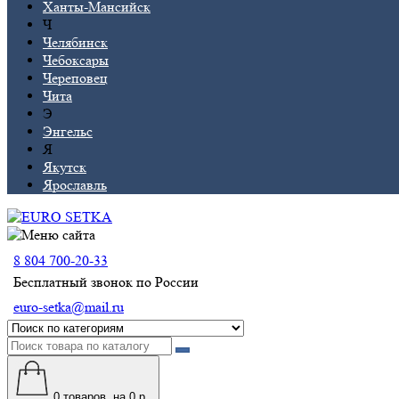
Ханты-Мансийск
Ч
Челябинск
Чебоксары
Череповец
Чита
Э
Энгельс
Я
Якутск
Ярославль
8 804 700-20-33
Бесплатный звонок по России
euro-setka@mail.ru
0
товаров, на 0 р.