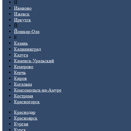
И
Иваново
Ижевск
Иркутск
Й
Йошкар-Ола
К
Казань
Калининград
Калуга
Каменск-Уральский
Кемерово
Керчь
Киров
Когалым
Комсомольск-на-Амуре
Кострома
Красногорск
Краснодар
Красноярск
Курган
Курск