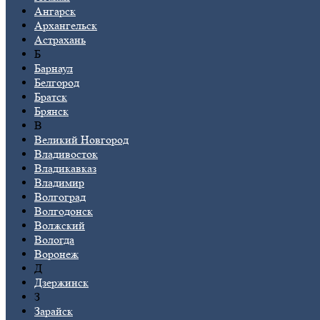
Ангарск
Архангельск
Астрахань
Б
Барнаул
Белгород
Братск
Брянск
В
Великий Новгород
Владивосток
Владикавказ
Владимир
Волгоград
Волгодонск
Волжский
Вологда
Воронеж
Д
Дзержинск
З
Зарайск