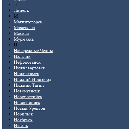
Л
Липецк
М
Магнитогорск
Махачкала
Москва
Мурманск
Н
Набережные Челны
Нальчик
Нефтеюганск
Нижневартовск
Нижнекамск
Нижний Новгород
Нижний Тагил
Новокузнецк
Новороссийск
Новосибирск
Новый Уренгой
Норильск
Ноябрьск
Нягань