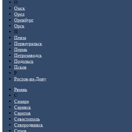
О
Омск
Орел
Оренбург
Орск
П
Пенза
Первоуральск
Пермь
Петрозаводск
Подольск
Псков
Р
Ростов-на-Дону
Рязань
С
Самара
Саранск
Саратов
Севастополь
Северодвинск
Серов