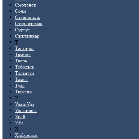
Смоленск
Сочи
Ставрополь
Стерлитамак
Сургут
Сыктывкар
Т
Таганрог
Тамбов
Тверь
Тобольск
Тольятти
Томск
Тула
Тюмень
У
Улан-Удэ
Ульяновск
Урай
Уфа
Х
Хабаровск