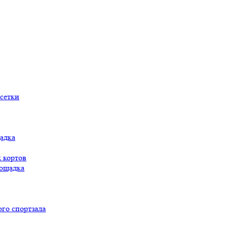
сетки
адка
 кортов
ощадка
го спортзала