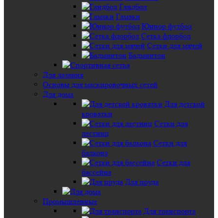
Гандбол
Гамаки
Юниор футбол
Сетка флорбол
Сетки для мячей
Бадминтон
Для лазания
Основы для маскировочных сетей
Для дома
Для детской
кроватки
Сетки для
лестниц
Сетки для
балкона
Сетки для
бассейна
Для пруда
Промышленные
Для транспорта