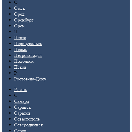
О
Омск
Орел
Оренбург
Орск
П
Пенза
Первоуральск
Пермь
Петрозаводск
Подольск
Псков
Р
Ростов-на-Дону
Рязань
С
Самара
Саранск
Саратов
Севастополь
Северодвинск
Серов