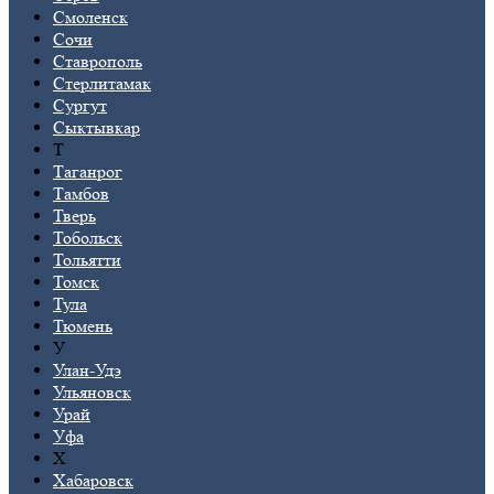
Смоленск
Сочи
Ставрополь
Стерлитамак
Сургут
Сыктывкар
Т
Таганрог
Тамбов
Тверь
Тобольск
Тольятти
Томск
Тула
Тюмень
У
Улан-Удэ
Ульяновск
Урай
Уфа
Х
Хабаровск