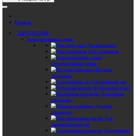
Главная
ПРОДУКЦИЯ
Заградительные сетки
Для спортзала
Для стадионов
Оградительные сетки
На окна
спортзала
Спортивный зал
Футбольное поле
Хоккейная
площадка
Детская
площадка
Для
теннисных кортов
Спортивная