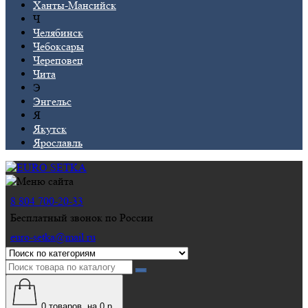
Ханты-Мансийск
Ч
Челябинск
Чебоксары
Череповец
Чита
Э
Энгельс
Я
Якутск
Ярославль
8 804 700-20-33
Бесплатный звонок по России
euro-setka@mail.ru
0
товаров, на 0 р.