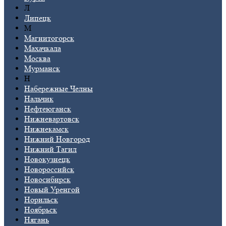
Л
Липецк
М
Магнитогорск
Махачкала
Москва
Мурманск
Н
Набережные Челны
Нальчик
Нефтеюганск
Нижневартовск
Нижнекамск
Нижний Новгород
Нижний Тагил
Новокузнецк
Новороссийск
Новосибирск
Новый Уренгой
Норильск
Ноябрьск
Нягань