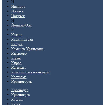
И
Иваново
Ижевск
Иркутск
Й
Йошкар-Ола
К
Казань
Калининград
Калуга
Каменск-Уральский
Кемерово
Керчь
Киров
Когалым
Комсомольск-на-Амуре
Кострома
Красногорск
Краснодар
Красноярск
Курган
Курск