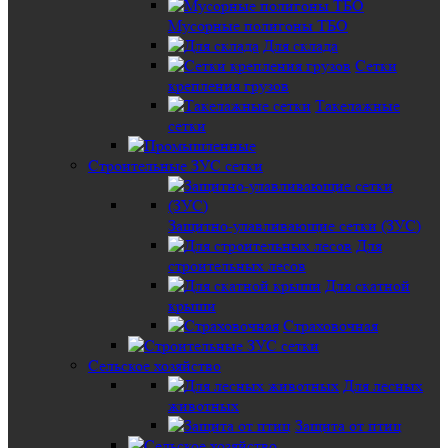
Мусорные полигоны ТБО
Для склада
Сетки
крепления грузов
Такелажные
сетки
Строительные ЗУС сетки
Защитно-улавливающие сетки (ЗУС)
Для
строительных лесов
Для скатной
крыши
Страховочная
Сельское хозяйство
Для лесных
животных
Защита от птиц