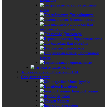
площадка
Театральные
сетки
Для лабиринта
Ледовый каток
Для
школьного спортзала
Для гольфа
Веревочная сетка
Для бассейна
Капроновая
Спортивный
манеж
Горнолыжные
Защитная сетка от Дронов и БПЛА
Спортивная сетка
Мини-футбол
Волейбол
Большой теннис
Футбол
Хоккей
Баскетбол