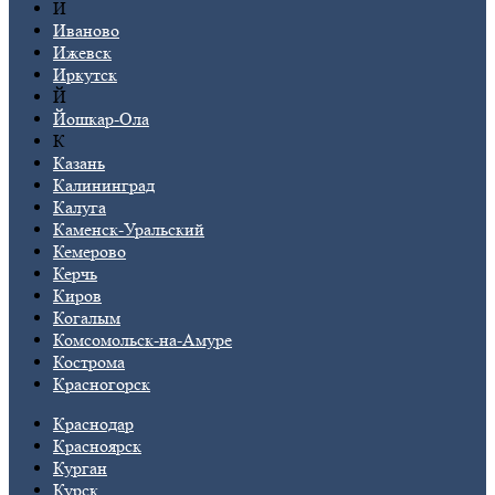
И
Иваново
Ижевск
Иркутск
Й
Йошкар-Ола
К
Казань
Калининград
Калуга
Каменск-Уральский
Кемерово
Керчь
Киров
Когалым
Комсомольск-на-Амуре
Кострома
Красногорск
Краснодар
Красноярск
Курган
Курск