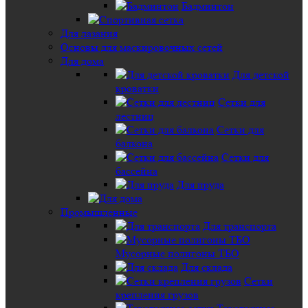
Бадминтон
Для лазания
Основы для маскировочных сетей
Для дома
Для детской
кроватки
Сетки для
лестниц
Сетки для
балкона
Сетки для
бассейна
Для пруда
Промышленные
Для транспорта
Мусорные полигоны ТБО
Для склада
Сетки
крепления грузов