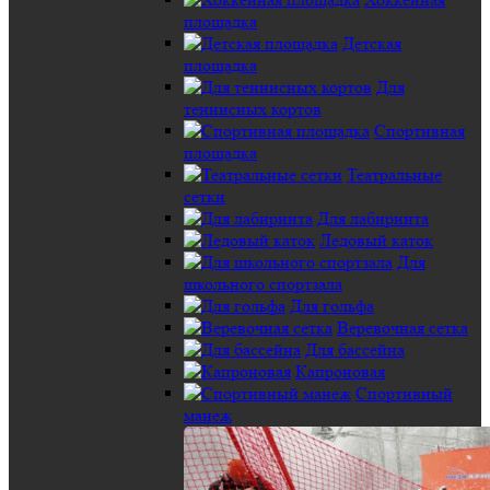
площадка
Детская
площадка
Для
теннисных кортов
Спортивная
площадка
Театральные
сетки
Для лабиринта
Ледовый каток
Для
школьного спортзала
Для гольфа
Веревочная сетка
Для бассейна
Капроновая
Спортивный
манеж