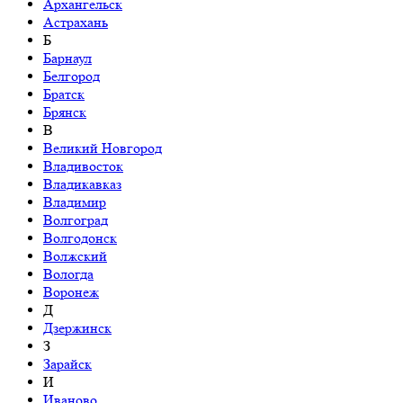
Архангельск
Астрахань
Б
Барнаул
Белгород
Братск
Брянск
В
Великий Новгород
Владивосток
Владикавказ
Владимир
Волгоград
Волгодонск
Волжский
Вологда
Воронеж
Д
Дзержинск
З
Зарайск
И
Иваново