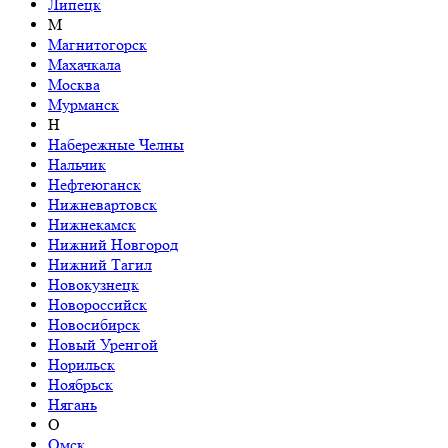
Липецк
М
Магнитогорск
Махачкала
Москва
Мурманск
Н
Набережные Челны
Нальчик
Нефтеюганск
Нижневартовск
Нижнекамск
Нижний Новгород
Нижний Тагил
Новокузнецк
Новороссийск
Новосибирск
Новый Уренгой
Норильск
Ноябрьск
Нягань
О
Омск