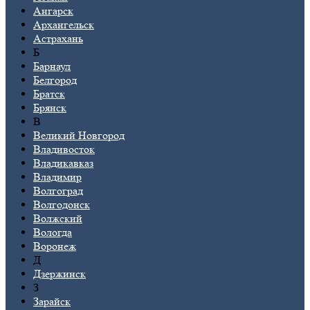
Ангарск
Архангельск
Астрахань
Б
Барнаул
Белгород
Братск
Брянск
В
Великий Новгород
Владивосток
Владикавказ
Владимир
Волгоград
Волгодонск
Волжский
Вологда
Воронеж
Д
Дзержинск
З
Зарайск