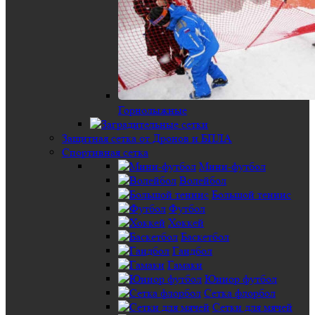
Горнолыжные
Защитная сетка от Дронов и БПЛА
Спортивная сетка
Мини-футбол
Волейбол
Большой теннис
Футбол
Хоккей
Баскетбол
Гандбол
Гамаки
Юниор футбол
Сетка флорбол
Сетки для мячей