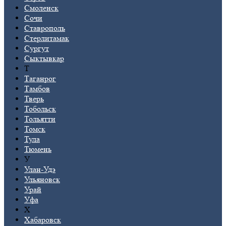
Смоленск
Сочи
Ставрополь
Стерлитамак
Сургут
Сыктывкар
Т
Таганрог
Тамбов
Тверь
Тобольск
Тольятти
Томск
Тула
Тюмень
У
Улан-Удэ
Ульяновск
Урай
Уфа
Х
Хабаровск