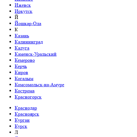
Ижевск
Иркутск
Й
Йошкар-Ола
К
Казань
Калининград
Калуга
Каменск-Уральский
Кемерово
Керчь
Киров
Когалым
Комсомольск-на-Амуре
Кострома
Красногорск
Краснодар
Красноярск
Курган
Курск
Л