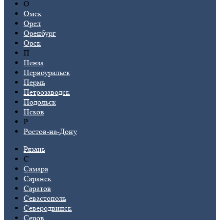
О
Омск
Орел
Оренбург
Орск
П
Пенза
Первоуральск
Пермь
Петрозаводск
Подольск
Псков
Р
Ростов-на-Дону
Рязань
С
Самара
Саранск
Саратов
Севастополь
Северодвинск
Серов