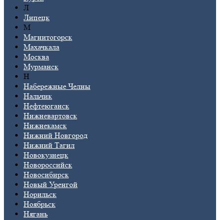
Л
Липецк
М
Магнитогорск
Махачкала
Москва
Мурманск
Н
Набережные Челны
Нальчик
Нефтеюганск
Нижневартовск
Нижнекамск
Нижний Новгород
Нижний Тагил
Новокузнецк
Новороссийск
Новосибирск
Новый Уренгой
Норильск
Ноябрьск
Нягань