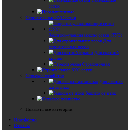
Такелажные
сетки
Строительные ЗУС сетки
Защитно-улавливающие сетки (ЗУС)
Для
строительных лесов
Для скатной
крыши
Страховочная
Сельское хозяйство
Для лесных
животных
Защита от птиц
Показать все категории
Портфолио
Отзывы