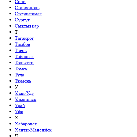
Сочи
Ставрополь
Стерлитамак
Сургут
Сыктывкар
Т
Таганрог
Тамбов
Тверь
Тобольск
Тольятти
Томск
Тула
Тюмень
У
Улан-Удэ
Ульяновск
Урай
Уфа
Х
Хабаровск
Ханты-Мансийск
Ч