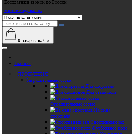
Бесплатный звонок по России
euro-setka@mail.ru
0
товаров, на 0 р.
Главная
ПРОДУКЦИЯ
Заградительные сетки
Для спортзала
Для стадионов
Оградительные сетки
На окна
спортзала
Спортивный зал
Футбольное поле
Хоккейная