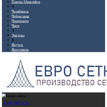
Ханты-Мансийск
Ч
Челябинск
Чебоксары
Череповец
Чита
Э
Энгельс
Я
Якутск
Ярославль
8 804 700-20-33